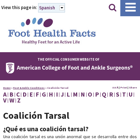
|
|
View this page in:
Spanish
THE OFFICIAL CONSUMER WEBSITE OF
A
A
|
Print
|
Share
Home
»
Foot & Ankle Conditions
»
Coalición Tarsal
A
A
B
C
D
E
F
G
H
I
J
L
M
N
O
P
Q
R
S
T
U
V
W
Z
Coalición Tarsal
¿Qué es una coalición tarsal?
Una coalición tarsal es una unión anormal que se desarrolla entre dos