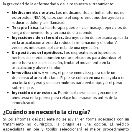
la gravedad de la enfermedad y de la respuesta al tratamiento:
Medicamentos orales.
Los medicamentos antinflamatorios no
esteroides (NSAID), tales como el ibuprofeno, pueden ayudan a
reducir el dolor y la inflamación.
Terapia física.
La fisioterapia puede incluir masaje, ejercicios de
rango de movimiento y terapia de ultrasonido.
Inyecciones de esteroides.
Una inyección de cortisona aplicada
en la articulación afectada reduce la inflamación y el dolor. A
veces es necesario aplicar más de una inyección.
Dispositivos ortopédicos.
Los dispositivos ortopédicos
hechos a la medida pueden ser beneficiosos para distribuir el
peso fuera de la articulación, limitar el movimiento en la
articulación y aliviar el dolor.
Inmovilización.
A veces, el pie se inmoviliza para darle un
descanso al área afectada. El pie se coloca en una escayola o en
una bota de yeso y se usan muletas para evitar apoyar el peso
sobre el pie.
Inyección de anestesia.
Puede aplicarse una inyección de
anestesia en la pierna para relajar los espasmos antes de la
inmovilización.
¿Cuándo se necesita la cirugía?
Si los síntomas del paciente no se alivian en forma adecuada con un
tratamiento no quirúrgico, la cirugía es una opción. El médico
especialista en pie y tobillo seleccionará el mejor procedimiento