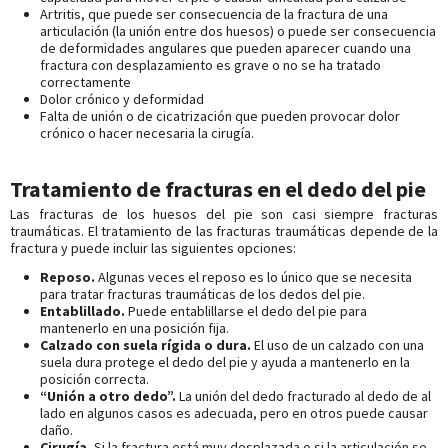
Artritis, que puede ser consecuencia de la fractura de una
articulación (la unión entre dos huesos) o puede ser consecuencia
de deformidades angulares que pueden aparecer cuando una
fractura con desplazamiento es grave o no se ha tratado
correctamente
Dolor crónico y deformidad
Falta de unión o de cicatrización que pueden provocar dolor
crónico o hacer necesaria la cirugía.
Tratamiento de fracturas en el dedo del pie
Las fracturas de los huesos del pie son casi siempre fracturas
traumáticas. El tratamiento de las fracturas traumáticas depende de la
fractura y puede incluir las siguientes opciones:
Reposo.
Algunas veces el reposo es lo único que se necesita
para tratar fracturas traumáticas de los dedos del pie.
Entablillado.
Puede entablillarse el dedo del pie para
mantenerlo en una posición fija.
Calzado con suela rígida o dura.
El uso de un calzado con una
suela dura protege el dedo del pie y ayuda a mantenerlo en la
posición correcta.
“Unión a otro dedo”.
La unión del dedo fracturado al dedo de al
lado en algunos casos es adecuada, pero en otros puede causar
daño.
Cirugía.
Si la fractura está muy desplazada o si la articulación se