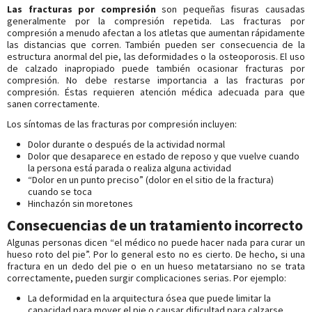
Las fracturas por compresión
son pequeñas fisuras causadas
generalmente por la compresión repetida. Las fracturas por
compresión a menudo afectan a los atletas que aumentan rápidamente
las distancias que corren. También pueden ser consecuencia de la
estructura anormal del pie, las deformidades o la osteoporosis. El uso
de calzado inapropiado puede también ocasionar fracturas por
compresión. No debe restarse importancia a las fracturas por
compresión. Éstas requieren atención médica adecuada para que
sanen correctamente.
Los síntomas de las fracturas por compresión incluyen:
Dolor durante o después de la actividad normal
Dolor que desaparece en estado de reposo y que vuelve cuando
la persona está parada o realiza alguna actividad
“Dolor en un punto preciso” (dolor en el sitio de la fractura)
cuando se toca
Hinchazón sin moretones
Consecuencias de un tratamiento incorrecto
Algunas personas dicen “el médico no puede hacer nada para curar un
hueso roto del pie”. Por lo general esto no es cierto. De hecho, si una
fractura en un dedo del pie o en un hueso metatarsiano no se trata
correctamente, pueden surgir complicaciones serias. Por ejemplo:
La deformidad en la arquitectura ósea que puede limitar la
capacidad para mover el pie o causar dificultad para calzarse