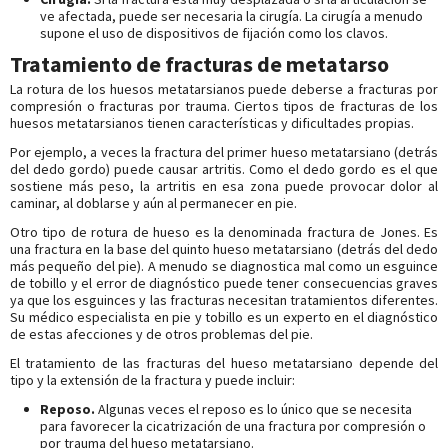
ve afectada, puede ser necesaria la cirugía. La cirugía a menudo
supone el uso de dispositivos de fijación como los clavos.
Tratamiento de fracturas de metatarso
La rotura de los huesos metatarsianos puede deberse a fracturas por
compresión o fracturas por trauma. Ciertos tipos de fracturas de los
huesos metatarsianos tienen características y dificultades propias.
Por ejemplo, a veces la fractura del primer hueso metatarsiano (detrás
del dedo gordo) puede causar artritis. Como el dedo gordo es el que
sostiene más peso, la artritis en esa zona puede provocar dolor al
caminar, al doblarse y aún al permanecer en pie.
Otro tipo de rotura de hueso es la denominada fractura de Jones. Es
una fractura en la base del quinto hueso metatarsiano (detrás del dedo
más pequeño del pie). A menudo se diagnostica mal como un esguince
de tobillo y el error de diagnóstico puede tener consecuencias graves
ya que los esguinces y las fracturas necesitan tratamientos diferentes.
Su médico especialista en pie y tobillo es un experto en el diagnóstico
de estas afecciones y de otros problemas del pie.
El tratamiento de las fracturas del hueso metatarsiano depende del
tipo y la extensión de la fractura y puede incluir:
Reposo.
Algunas veces el reposo es lo único que se necesita
para favorecer la cicatrización de una fractura por compresión o
por trauma del hueso metatarsiano.