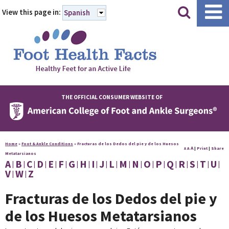
|
|
View this page in:
Spanish
THE OFFICIAL CONSUMER WEBSITE OF
Home
»
Foot & Ankle Conditions
»
Fracturas de los Dedos del pie y de los Huesos
A
A
|
Print
|
Share
A
Metatarsianos
A
B
C
D
E
F
G
H
I
J
L
M
N
O
P
Q
R
S
T
U
V
W
Z
Fracturas de los Dedos del pie y
de los Huesos Metatarsianos